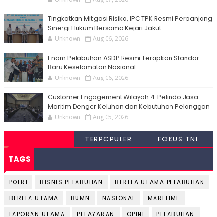
Tingkatkan Mitigasi Risiko, IPC TPK Resmi Perpanjang
Sinergi Hukum Bersama Kejari Jakut
Unknown
Aug 06, 2026
Enam Pelabuhan ASDP Resmi Terapkan Standar
Baru Keselamatan Nasional
Unknown
Aug 06, 2026
Customer Engagement Wilayah 4: Pelindo Jasa
Maritim Dengar Keluhan dan Kebutuhan Pelanggan
Unknown
Aug 05, 2026
TERPOPULER
FOKUS TNI
TAGS
POLRI
BISNIS PELABUHAN
BERITA UTAMA PELABUHAN
BERITA UTAMA
BUMN
NASIONAL
MARITIME
LAPORAN UTAMA
PELAYARAN
OPINI
PELABUHAN