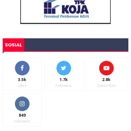
SOSIAL
3.5k
1.7k
2.8k
Likes
Followers
Subscribes
849
Followers