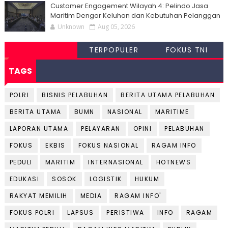
Customer Engagement Wilayah 4: Pelindo Jasa
Maritim Dengar Keluhan dan Kebutuhan Pelanggan
Unknown
Aug 05, 2026
TERPOPULER
FOKUS TNI
TAGS
POLRI
BISNIS PELABUHAN
BERITA UTAMA PELABUHAN
BERITA UTAMA
BUMN
NASIONAL
MARITIME
LAPORAN UTAMA
PELAYARAN
OPINI
PELABUHAN
FOKUS
EKBIS
FOKUS NASIONAL
RAGAM INFO
PEDULI
MARITIM
INTERNASIONAL
HOTNEWS
EDUKASI
SOSOK
LOGISTIK
HUKUM
RAKYAT MEMILIH
MEDIA
RAGAM INFO'
FOKUS POLRI
LAPSUS
PERISTIWA
INFO
RAGAM