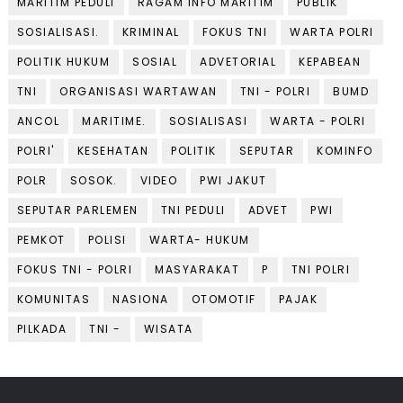
MARITIM PEDULI
RAGAM INFO MARITIM
PUBLIK
SOSIALISASI.
KRIMINAL
FOKUS TNI
WARTA POLRI
POLITIK HUKUM
SOSIAL
ADVETORIAL
KEPABEAN
TNI
ORGANISASI WARTAWAN
TNI - POLRI
BUMD
ANCOL
MARITIME.
SOSIALISASI
WARTA - POLRI
POLRI'
KESEHATAN
POLITIK
SEPUTAR
KOMINFO
POLR
SOSOK.
VIDEO
PWI JAKUT
SEPUTAR PARLEMEN
TNI PEDULI
ADVET
PWI
PEMKOT
POLISI
WARTA- HUKUM
FOKUS TNI - POLRI
MASYARAKAT
P
TNI POLRI
KOMUNITAS
NASIONA
OTOMOTIF
PAJAK
PILKADA
TNI -
WISATA