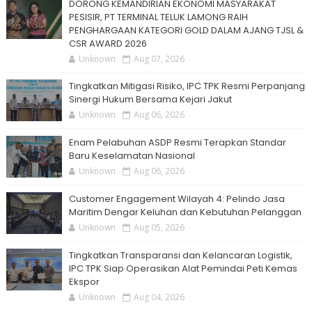
DORONG KEMANDIRIAN EKONOMI MASYARAKAT
PESISIR, PT TERMINAL TELUK LAMONG RAIH
PENGHARGAAN KATEGORI GOLD DALAM AJANG TJSL &
CSR AWARD 2026
Unknown
Aug 07, 2026
Tingkatkan Mitigasi Risiko, IPC TPK Resmi Perpanjang
Sinergi Hukum Bersama Kejari Jakut
Unknown
Aug 06, 2026
Enam Pelabuhan ASDP Resmi Terapkan Standar
Baru Keselamatan Nasional
Unknown
Aug 06, 2026
Customer Engagement Wilayah 4: Pelindo Jasa
Maritim Dengar Keluhan dan Kebutuhan Pelanggan
Unknown
Aug 05, 2026
Tingkatkan Transparansi dan Kelancaran Logistik,
IPC TPK Siap Operasikan Alat Pemindai Peti Kemas
Ekspor
Unknown
Aug 04, 2026