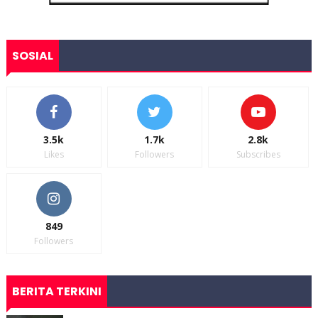
SOSIAL
3.5k
1.7k
2.8k
Likes
Followers
Subscribes
849
Followers
BERITA TERKINI