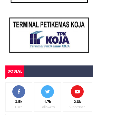
SOSIAL
3.5k
1.7k
2.8k
Likes
Followers
Subscribes