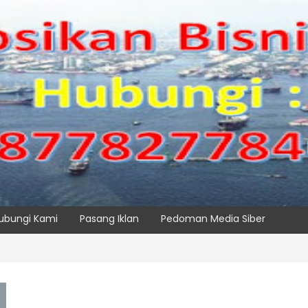
ubungi Kami
Pasang Iklan
Pedoman Media Siber
 Maritim Dengar Keluhan dan Kebutuhan Pelanggan
SPTP