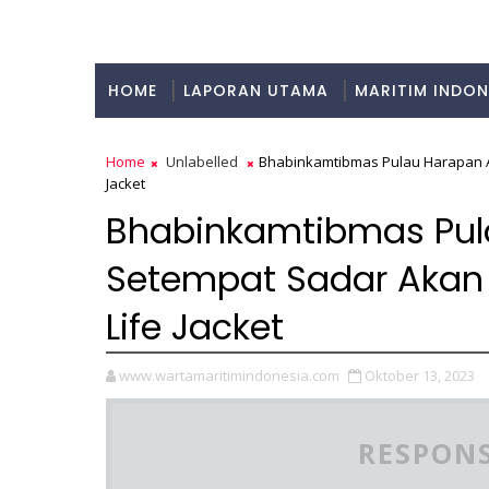
HOME
LAPORAN UTAMA
MARITIM INDON
KULINER
Home
Unlabelled
Bhabinkamtibmas Pulau Harapan A
Jacket
Bhabinkamtibmas Pul
Setempat Sadar Akan
Life Jacket
www.wartamaritimindonesia.com
Oktober 13, 2023
RESPONS