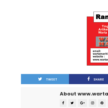
TWEET
SHARE
About www.warta