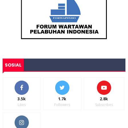
SOSIAL
3.5k
1.7k
2.8k
Likes
Followers
Subscribes