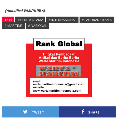
(Yadhi/Red.WMI/HUBLA).
Tags
# BERITA UTAMA
# INTERNASIONAL
# LAPORAN UTAMA
# MARITIME
# NASIONAL
TWEET
SHARE