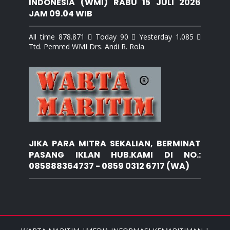
INDONESIA (WMI) RABU 15 JULI 2026
JAM 09.04 WIB
All time 878.871  Today 90  Yesterday 1.085 
Ttd. Pemred WMI Drs. Andi R. Rola
JIKA PARA MITRA SEKALIAN, BERMINAT
PASANG IKLAN HUB.KAMI DI NO.:
085888364737 - 0859 0312 6717 (WA)