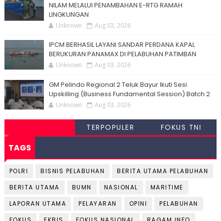
NILAM MELALUI PENAMBAHAN E-RTG RAMAH
LINGKUNGAN
Unknown
Aug 03, 2026
IPCM BERHASIL LAYANI SANDAR PERDANA KAPAL
BERUKURAN PANAMAX DI PELABUHAN PATIMBAN
Unknown
Aug 03, 2026
GM Pelindo Regional 2 Teluk Bayur Ikuti Sesi
Upskilling (Business Fundamental Session) Batch 2
Unknown
Aug 03, 2026
TERPOPULER
FOKUS TNI
TAGS
POLRI
BISNIS PELABUHAN
BERITA UTAMA PELABUHAN
BERITA UTAMA
BUMN
NASIONAL
MARITIME
LAPORAN UTAMA
PELAYARAN
OPINI
PELABUHAN
FOKUS
EKBIS
FOKUS NASIONAL
RAGAM INFO