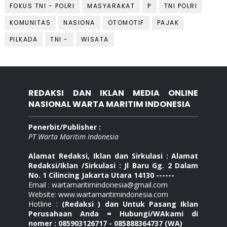
FOKUS TNI - POLRI
MASYARAKAT
P
TNI POLRI
KOMUNITAS
NASIONA
OTOMOTIF
PAJAK
PILKADA
TNI -
WISATA
REDAKSI DAN IKLAN MEDIA ONLINE
NASIONAL WARTA MARITIM INDONESIA
Penerbit/Publisher :
PT Warta Maritim Indonesia
Alamat Redaksi, Iklan dan Sirkulasi : Alamat
Redaksi/Iklan /Sirkulasi : Jl Baru Gg. 2 Dalam
No. 1 Cilincing Jakarta Utara 14130 ------
Email : wartamaritimindonesia@gmail.com
Website: www.wartamaritimindonesia.com
Hotline :
(Redaksi ) dan Untuk Pasang Iklan
Perusahaan Anda = Hubungi/WAkami di
nomer : 085903126717 - 085888364737 (WA)