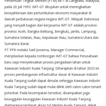
Pertemuan Tingkat Menteri (PTM) ke-1 di Langkawi, Malaysia,
pada 20 Juli 1993. IMT-GT ditujukan untuk meningkatkan
kesejahteraan dan pertumbuhan ekonomi masyarakat di
daerah perbatasan negara-negara IMT-GT. Wilayah Indonesia
yang menjadi bagian dari kerjasama IMT-GT adalah provinsi-
provinsi: Aceh, Bangka-Belitung, Bengkulu, Jambi, Lampung,
Sumatera Selatan, Riau, Kepulauan Riau, Sumatera Utara dan
Sumatera Barat.
PT PPK melalui Said Joeanna, Manager Commercial,
menjelaskan kepada rombongan IMT-GT bahwa Perusahaan
baru saja menyelesaikan proses pengadaan lahan untuk
Kawasan Industri Kuala Tanjung. Diharapkan di tahun 2023 ini
proses pembangunan infrastruktur dasar di Kawasan Industri
Kuala Tanjung sudah dapat dimulai sehingga Kawasan Industri
Kuala Tanjung sudah dapat mulai dilirik oleh calon-calon tenant
potential. Pada kesempatan tersebut, disampaikan juga
keunggulan-keunggulan Kawasan Industri Kuala Tanjung
diantaranya terdapat akses tol Medan-Kuala Tanjung, dekat