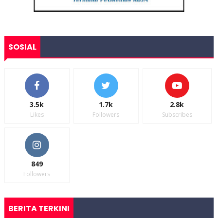
SOSIAL
3.5k
1.7k
2.8k
Likes
Followers
Subscribes
849
Followers
BERITA TERKINI