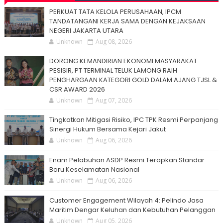
PERKUAT TATA KELOLA PERUSAHAAN, IPCM
TANDATANGANI KERJA SAMA DENGAN KEJAKSAAN
NEGERI JAKARTA UTARA
Unknown
Aug 08, 2026
DORONG KEMANDIRIAN EKONOMI MASYARAKAT
PESISIR, PT TERMINAL TELUK LAMONG RAIH
PENGHARGAAN KATEGORI GOLD DALAM AJANG TJSL &
CSR AWARD 2026
Unknown
Aug 07, 2026
Tingkatkan Mitigasi Risiko, IPC TPK Resmi Perpanjang
Sinergi Hukum Bersama Kejari Jakut
Unknown
Aug 06, 2026
Enam Pelabuhan ASDP Resmi Terapkan Standar
Baru Keselamatan Nasional
Unknown
Aug 06, 2026
Customer Engagement Wilayah 4: Pelindo Jasa
Maritim Dengar Keluhan dan Kebutuhan Pelanggan
Unknown
Aug 05, 2026