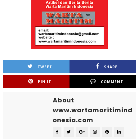
TWEET
SHARE
PIN IT
COMMENT
About
www.wartamaritimind
onesia.com