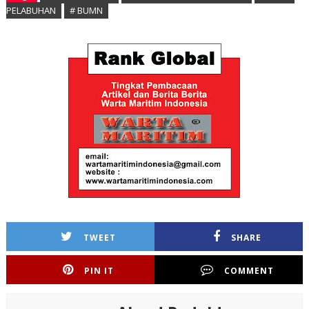
PELABUHAN
# BUMN
TWEET
SHARE
PIN IT
COMMENT