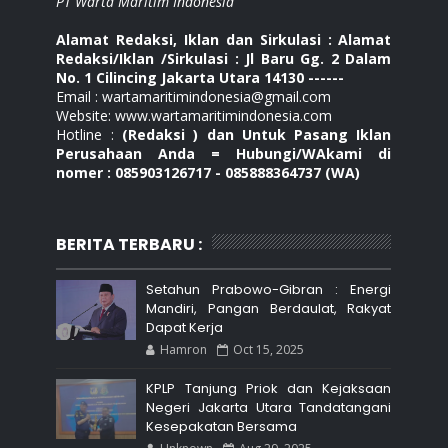
PT Warta Maritim Indonesia
Alamat Redaksi, Iklan dan Sirkulasi : Alamat
Redaksi/Iklan /Sirkulasi : Jl Baru Gg. 2 Dalam
No. 1 Cilincing Jakarta Utara 14130 ------
Email : wartamaritimindonesia@gmail.com
Website: www.wartamaritimindonesia.com
Hotline :
(Redaksi ) dan Untuk Pasang Iklan
Perusahaan Anda = Hubungi/WAkami di
nomer : 085903126717 - 085888364737 (WA)
BERITA TERBARU :
Setahun Prabowo-Gibran : Energi
Mandiri, Pangan Berdaulat, Rakyat
Dapat Kerja
Hamron
Oct 15, 2025
KPLP Tanjung Priok dan Kejaksaan
Negeri Jakarta Utara Tandatangani
Kesepakatan Bersama