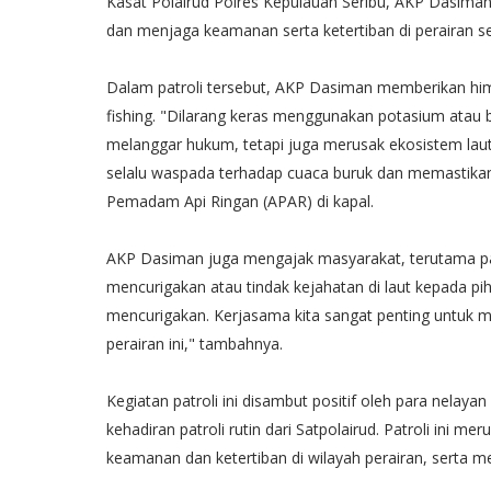
Kasat Polairud Polres Kepulauan Seribu, AKP Dasiman,
dan menjaga keamanan serta ketertiban di perairan se
Dalam patroli tersebut, AKP Dasiman memberikan himb
fishing. "Dilarang keras menggunakan potasium atau 
melanggar hukum, tetapi juga merusak ekosistem lau
selalu waspada terhadap cuaca buruk dan memastikan
Pemadam Api Ringan (APAR) di kapal.
AKP Dasiman juga mengajak masyarakat, terutama par
mencurigakan atau tindak kejahatan di laut kepada pih
mencurigakan. Kerjasama kita sangat penting untuk m
perairan ini," tambahnya.
Kegiatan patroli ini disambut positif oleh para nelay
kehadiran patroli rutin dari Satpolairud. Patroli ini
keamanan dan ketertiban di wilayah perairan, serta me