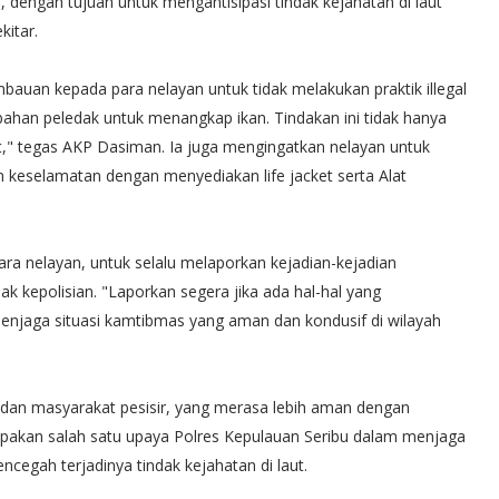
 dengan tujuan untuk mengantisipasi tindak kejahatan di laut
kitar.
auan kepada para nelayan untuk tidak melakukan praktik illegal
bahan peledak untuk menangkap ikan. Tindakan ini tidak hanya
t," tegas AKP Dasiman. Ia juga mengingatkan nelayan untuk
 keselamatan dengan menyediakan life jacket serta Alat
a nelayan, untuk selalu melaporkan kejadian-kejadian
ak kepolisian. "Laporkan segera jika ada hal-hal yang
enjaga situasi kamtibmas yang aman dan kondusif di wilayah
an dan masyarakat pesisir, yang merasa lebih aman dengan
 merupakan salah satu upaya Polres Kepulauan Seribu dalam menjaga
ncegah terjadinya tindak kejahatan di laut.