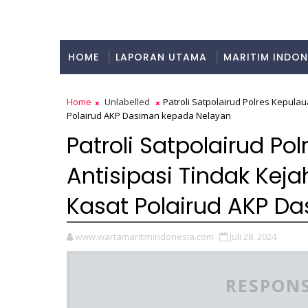
HOME
LAPORAN UTAMA
MARITIM INDON
KULINER
Home
Unlabelled
Patroli Satpolairud Polres Kepula
Polairud AKP Dasiman kepada Nelayan
Patroli Satpolairud Po
Antisipasi Tindak Kej
Kasat Polairud AKP D
www.wartamaritimindonesia.com
Juli 28, 2024
RESPONS