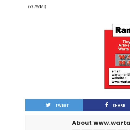
(Ys./WMI)
TWEET
SHARE
About www.warta