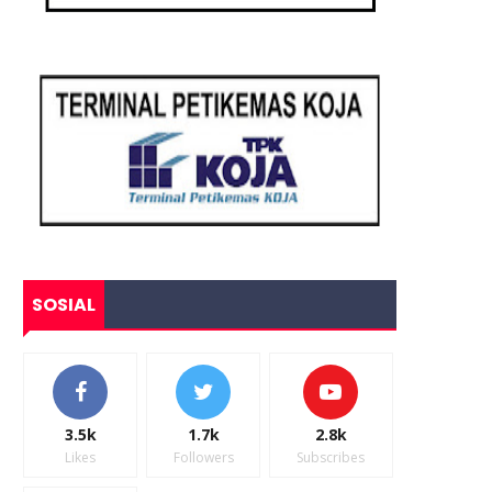
SOSIAL
3.5k
1.7k
2.8k
Likes
Followers
Subscribes