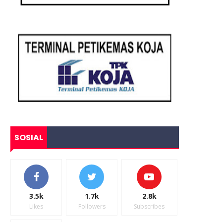
SOSIAL
3.5k
1.7k
2.8k
Likes
Followers
Subscribes