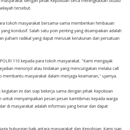
 masyarakat dengan pihak Kepolisian serta meningkatkan situasi
ilayah tersebut.
n para tokoh masyarakat bersama-sama memberikan himbauan
yang kondusif. Salah satu poin penting yang disampaikan adalah
an paham radikal yang dapat merusak kerukunan dan persatuan
ter POLRI 110 kepada para tokoh masyarakat. "Kami mengajak
jadian menonjol atau tindakan yang mencurigakan melalui call
siap membantu masyarakat dalam menjaga keamanan," ujarnya.
egiatan ini dan siap bekerja sama dengan pihak Kepolisian
n untuk menyampaikan pesan-pesan kamtibmas kepada warga
dar di masyarakat adalah informasi yang benar dan dapat
aga hubungan baik antara masyarakat dan Kepolisian. Kami siap