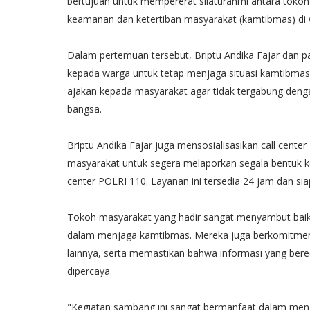
bertujuan untuk mempererat silaturahmi antara tokoh
keamanan dan ketertiban masyarakat (kamtibmas) di w
Dalam pertemuan tersebut, Briptu Andika Fajar da
kepada warga untuk tetap menjaga situasi kamtibmas 
ajakan kepada masyarakat agar tidak tergabung deng
bangsa.
Briptu Andika Fajar juga mensosialisasikan call cen
masyarakat untuk segera melaporkan segala bentuk ke
center POLRI 110. Layanan ini tersedia 24 jam dan 
Tokoh masyarakat yang hadir sangat menyambut baik k
dalam menjaga kamtibmas. Mereka juga berkomitme
lainnya, serta memastikan bahwa informasi yang bere
dipercaya.
"Kegiatan sambang ini sangat bermanfaat dalam menj