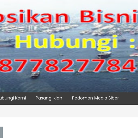
ubungi Kami
Pasang Iklan
Pedoman Media Siber
, IPC TPK Siap Operasikan Alat Pemindai Peti Kemas Ekspor
SPTP