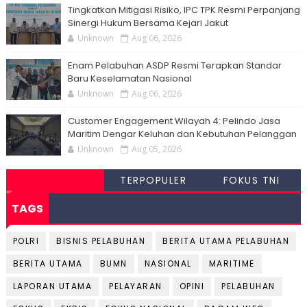
Tingkatkan Mitigasi Risiko, IPC TPK Resmi Perpanjang
Sinergi Hukum Bersama Kejari Jakut
Unknown
Aug 06, 2026
Enam Pelabuhan ASDP Resmi Terapkan Standar
Baru Keselamatan Nasional
Unknown
Aug 06, 2026
Customer Engagement Wilayah 4: Pelindo Jasa
Maritim Dengar Keluhan dan Kebutuhan Pelanggan
Unknown
Aug 05, 2026
TERPOPULER
FOKUS TNI
TAGS
POLRI
BISNIS PELABUHAN
BERITA UTAMA PELABUHAN
BERITA UTAMA
BUMN
NASIONAL
MARITIME
LAPORAN UTAMA
PELAYARAN
OPINI
PELABUHAN