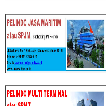
SPJM
SPMT