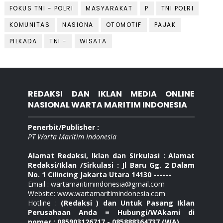
FOKUS TNI - POLRI
MASYARAKAT
P
TNI POLRI
KOMUNITAS
NASIONA
OTOMOTIF
PAJAK
PILKADA
TNI -
WISATA
REDAKSI DAN IKLAN MEDIA ONLINE
NASIONAL WARTA MARITIM INDONESIA
Penerbit/Publisher :
PT Warta Maritim Indonesia
Alamat Redaksi, Iklan dan Sirkulasi : Alamat
Redaksi/Iklan /Sirkulasi : Jl Baru Gg. 2 Dalam
No. 1 Cilincing Jakarta Utara 14130 ------
Email : wartamaritimindonesia@gmail.com
Website: www.wartamaritimindonesia.com
Hotline :
(Redaksi ) dan Untuk Pasang Iklan
Perusahaan Anda = Hubungi/WAkami di
nomer : 085903126717 - 085888364737 (WA)