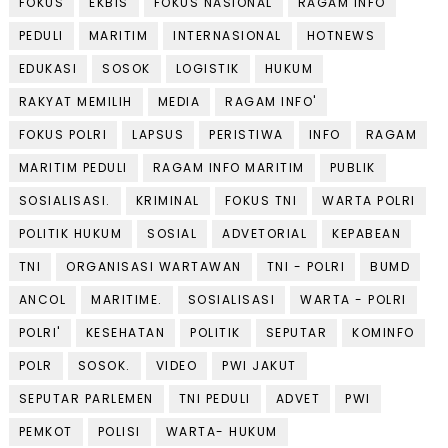
FOKUS
EKBIS
FOKUS NASIONAL
RAGAM INFO
PEDULI
MARITIM
INTERNASIONAL
HOTNEWS
EDUKASI
SOSOK
LOGISTIK
HUKUM
RAKYAT MEMILIH
MEDIA
RAGAM INFO'
FOKUS POLRI
LAPSUS
PERISTIWA
INFO
RAGAM
MARITIM PEDULI
RAGAM INFO MARITIM
PUBLIK
SOSIALISASI.
KRIMINAL
FOKUS TNI
WARTA POLRI
POLITIK HUKUM
SOSIAL
ADVETORIAL
KEPABEAN
TNI
ORGANISASI WARTAWAN
TNI - POLRI
BUMD
ANCOL
MARITIME.
SOSIALISASI
WARTA - POLRI
POLRI'
KESEHATAN
POLITIK
SEPUTAR
KOMINFO
POLR
SOSOK.
VIDEO
PWI JAKUT
SEPUTAR PARLEMEN
TNI PEDULI
ADVET
PWI
PEMKOT
POLISI
WARTA- HUKUM