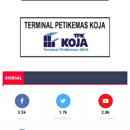
SOSIAL
3.5k
1.7k
2.8k
Likes
Followers
Subscribes