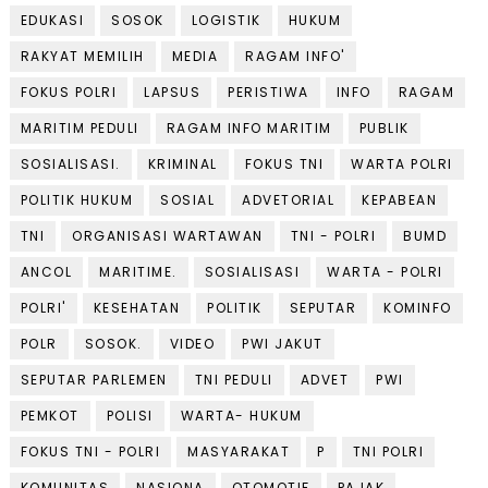
EDUKASI
SOSOK
LOGISTIK
HUKUM
RAKYAT MEMILIH
MEDIA
RAGAM INFO'
FOKUS POLRI
LAPSUS
PERISTIWA
INFO
RAGAM
MARITIM PEDULI
RAGAM INFO MARITIM
PUBLIK
SOSIALISASI.
KRIMINAL
FOKUS TNI
WARTA POLRI
POLITIK HUKUM
SOSIAL
ADVETORIAL
KEPABEAN
TNI
ORGANISASI WARTAWAN
TNI - POLRI
BUMD
ANCOL
MARITIME.
SOSIALISASI
WARTA - POLRI
POLRI'
KESEHATAN
POLITIK
SEPUTAR
KOMINFO
POLR
SOSOK.
VIDEO
PWI JAKUT
SEPUTAR PARLEMEN
TNI PEDULI
ADVET
PWI
PEMKOT
POLISI
WARTA- HUKUM
FOKUS TNI - POLRI
MASYARAKAT
P
TNI POLRI
KOMUNITAS
NASIONA
OTOMOTIF
PAJAK