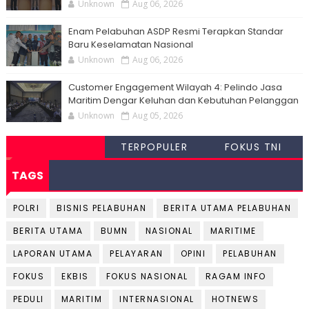
Unknown
Aug 06, 2026
Enam Pelabuhan ASDP Resmi Terapkan Standar
Baru Keselamatan Nasional
Unknown
Aug 06, 2026
Customer Engagement Wilayah 4: Pelindo Jasa
Maritim Dengar Keluhan dan Kebutuhan Pelanggan
Unknown
Aug 05, 2026
TERPOPULER
FOKUS TNI
TAGS
POLRI
BISNIS PELABUHAN
BERITA UTAMA PELABUHAN
BERITA UTAMA
BUMN
NASIONAL
MARITIME
LAPORAN UTAMA
PELAYARAN
OPINI
PELABUHAN
FOKUS
EKBIS
FOKUS NASIONAL
RAGAM INFO
PEDULI
MARITIM
INTERNASIONAL
HOTNEWS