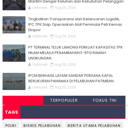
Maritim Dengar Keluhan dan Kebutuhan Pelanggan
Unknown
Aug 05, 2026
Tingkatkan Transparansi dan Kelancaran Logistik,
IPC TPK Siap Operasikan Alat Pemindai Peti Kemas
Ekspor
Unknown
Aug 04, 2026
PT TERMINAL TELUK LAMONG PERKUAT KAPASITAS TPK
NILAM MELALUI PENAMBAHAN E-RTG RAMAH
LINGKUNGAN
Unknown
Aug 03, 2026
IPCM BERHASIL LAYANI SANDAR PERDANA KAPAL
BERUKURAN PANAMAX DI PELABUHAN PATIMBAN
Unknown
Aug 03, 2026
TERPOPULER
FOKUS TNI
TAGS
POLRI
BISNIS PELABUHAN
BERITA UTAMA PELABUHAN