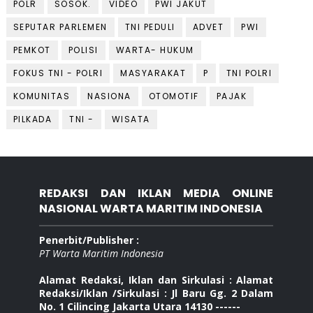
POLR
SOSOK.
VIDEO
PWI JAKUT
SEPUTAR PARLEMEN
TNI PEDULI
ADVET
PWI
PEMKOT
POLISI
WARTA- HUKUM
FOKUS TNI - POLRI
MASYARAKAT
P
TNI POLRI
KOMUNITAS
NASIONA
OTOMOTIF
PAJAK
PILKADA
TNI -
WISATA
REDAKSI DAN IKLAN MEDIA ONLINE
NASIONAL WARTA MARITIM INDONESIA
Penerbit/Publisher :
PT Warta Maritim Indonesia
Alamat Redaksi, Iklan dan Sirkulasi : Alamat
Redaksi/Iklan /Sirkulasi : Jl Baru Gg. 2 Dalam
No. 1 Cilincing Jakarta Utara 14130 ------