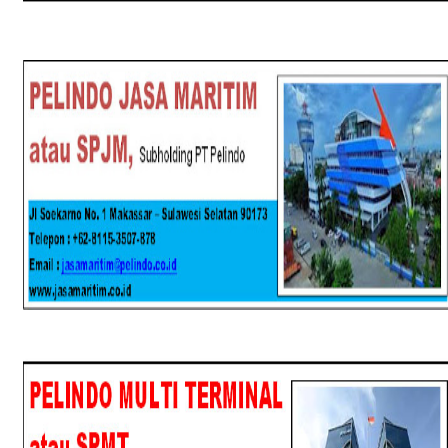
SPJM
SPMT