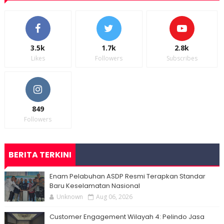
3.5k
1.7k
2.8k
Likes
Followers
Subscribes
849
Followers
BERITA TERKINI
Enam Pelabuhan ASDP Resmi Terapkan Standar
Baru Keselamatan Nasional
Unknown
Aug 06, 2026
Customer Engagement Wilayah 4: Pelindo Jasa